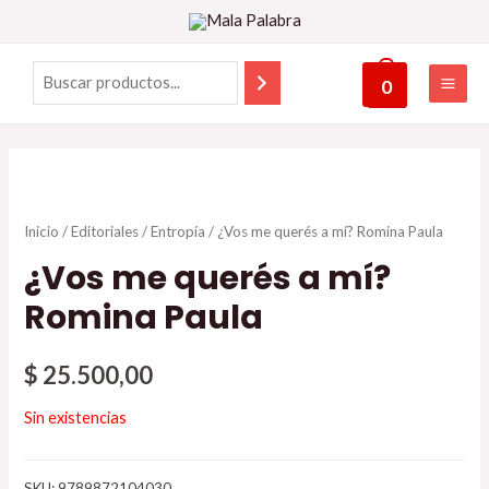
0
Inicio
/
Editoriales
/
Entropía
/ ¿Vos me querés a mí? Romina Paula
¿Vos me querés a mí?
Romina Paula
$
25.500,00
Sin existencias
SKU:
9789872104030