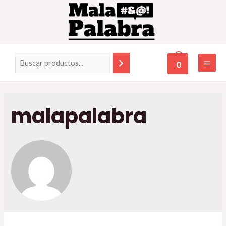
0
malapalabra