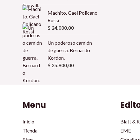
Machito. Gael Policano
Rossi
$
24.000,00
Un poderoso camión
de guerra. Bernardo
Kordon.
$
25.900,00
Menu
Edit
Inicio
Blatt & R
Tienda
EME
Blog
Caballo 