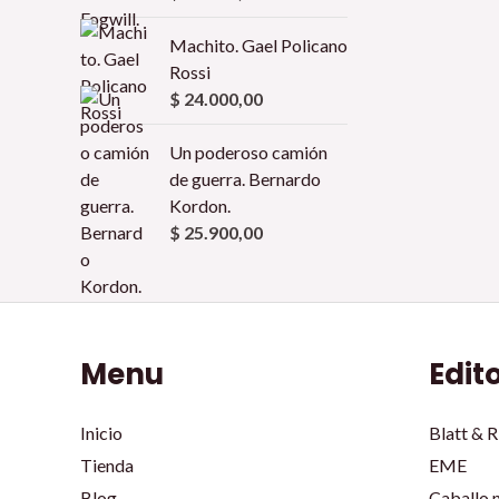
Machito. Gael Policano
Rossi
$
24.000,00
Un poderoso camión
de guerra. Bernardo
Kordon.
$
25.900,00
Menu
Edit
Inicio
Blatt & R
Tienda
EME
Blog
Caballo 