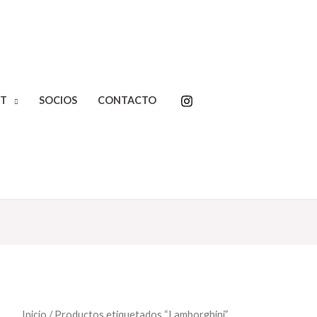
T
SOCIOS
CONTACTO
Inicio
/ Productos etiquetados “Lamborghini”