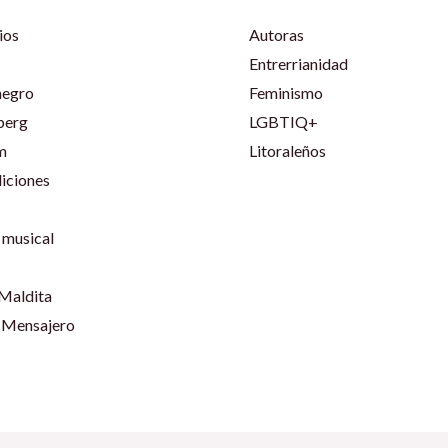
ios
Autoras
Entrerrianidad
negro
Feminismo
berg
LGBTIQ+
m
Litoraleños
iciones
musical
 Maldita
 Mensajero