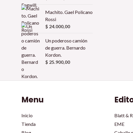
Machito. Gael Policano
Rossi
$
24.000,00
Un poderoso camión
de guerra. Bernardo
Kordon.
$
25.900,00
Menu
Edit
Inicio
Blatt & R
Tienda
EME
Blog
Caballo 