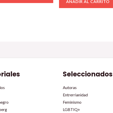
AÑADIR AL CARRITO
oriales
Seleccionados
ios
Autoras
Entrerrianidad
negro
Feminismo
berg
LGBTIQ+