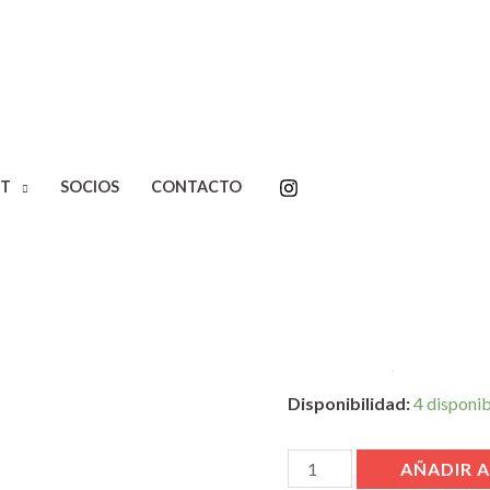
Inicio
/
Editoriales
/
Blatt & 
T
SOCIOS
CONTACTO
Passaglia.
El alma de l
Passaglia.
$
23.900,00
Disponibilidad:
4 disponi
AÑADIR A