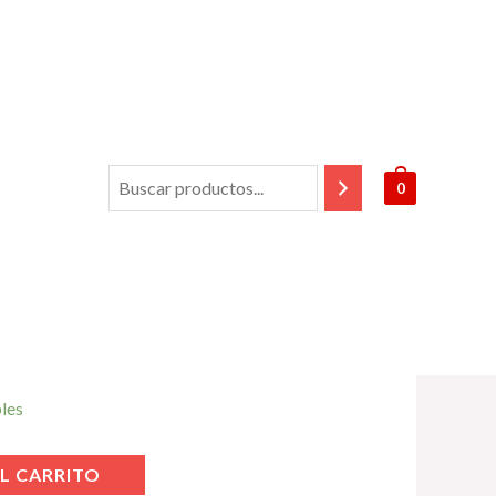
Rios
/ El alma de las colinas. Derian
0
as colinas. Derian
bles
L CARRITO