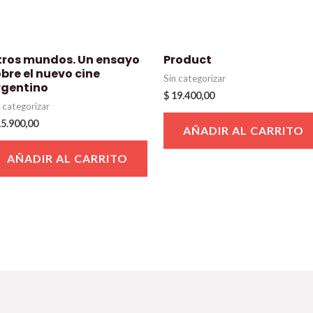
tros mundos. Un ensayo
Product
bre el nuevo cine
Sin categorizar
rgentino
$
19.400,00
n categorizar
5.900,00
AÑADIR AL CARRITO
AÑADIR AL CARRITO