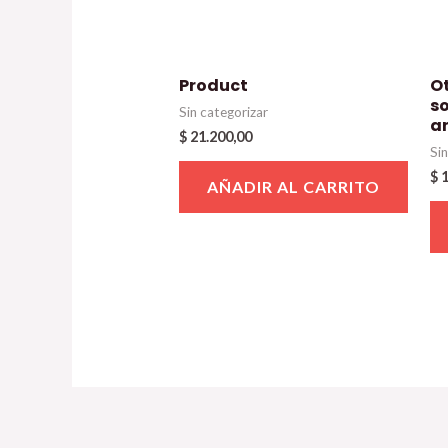
Product
O
so
Sin categorizar
a
$
21.200,00
Si
$
1
AÑADIR AL CARRITO