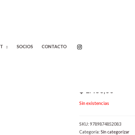
T
SOCIOS
CONTACTO
Inicio
/
Sin categorizar
/ El hi
El hijo y el 
Axat.
$
1.480,00
Sin existencias
SKU:
9789874852083
Categoría:
Sin categorizar