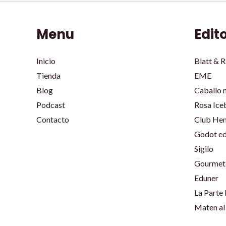
Menu
Edit
Inicio
Blatt & R
Tienda
EME
Blog
Caballo 
Podcast
Rosa Ice
Contacto
Club He
Godot ed
Sigilo
Gourmet 
Eduner
La Parte
Maten al