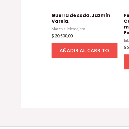
Guerra de soda. Jazmín
F
Varela.
C
m
Maten al Mensajero
F
$
20.500,00
Inf
$
2
AÑADIR AL CARRITO