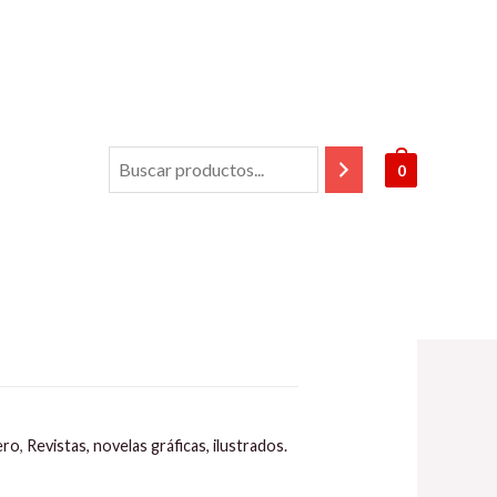
0
l Mensajero
/ Fantástica violeta. AA.VV.
violeta. AA.VV.
ero
,
Revistas, novelas gráficas, ilustrados.