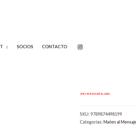
T
SOCIOS
CONTACTO
Inicio
/
Editoriales
/
Maten a
Fantástica 
$
23.000,00
Sin existencias
SKU:
9789874498199
Categorías:
Maten al Mensaj