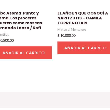
ebo Asoma: Punto y
EL AÑO EN QUE CONOCÍ A
oma. Los proceres
NARITZUTIS – CAMILA
ueren como moscas.
TORRE NOTARI
ernando Lanza / Koff
Maten al Mensajero
antiles
$
10.000,00
0.500,00
AÑADIR AL CARRITO
AÑADIR AL CARRITO