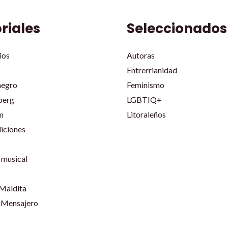
oriales
Seleccionados
ios
Autoras
Entrerrianidad
negro
Feminismo
berg
LGBTIQ+
m
Litoraleños
iciones
musical
 Maldita
 Mensajero