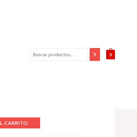
na
/ Historias naturales. Franck Maubert
0
aturales. Franck
bles
L CARRITO