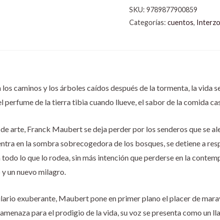
SKU:
9789877900859
Categorías:
cuentos
,
Interz
 los caminos y los árboles caídos después de la tormenta, la vida s
 el perfume de la tierra tibia cuando llueve, el sabor de la comida ca
de arte, Franck Maubert se deja perder por los senderos que se ale
adentra en la sombra sobrecogedora de los bosques, se detiene a respi
a todo lo que lo rodea, sin más intención que perderse en la contem
 y un nuevo milagro.
ario exuberante, Maubert pone en primer plano el placer de maravi
amenaza para el prodigio de la vida, su voz se presenta como un lla