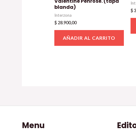
Valentine Penrose. (tapa
In
blanda)
$
3
Interzona
$
28.900,00
AÑADIR AL CARRITO
Menu
Edit