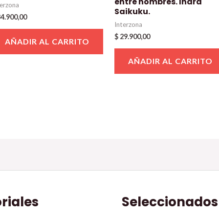
entre hombres. Ihara
terzona
Saikuku.
4.900,00
Interzona
$
29.900,00
AÑADIR AL CARRITO
AÑADIR AL CARRITO
oriales
Seleccionados