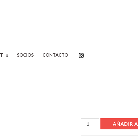
Inicio
/
Editoriales
/
Interzo
T
SOCIOS
CONTACTO
Historias n
Maubert
$
26.900,00
Disponibilidad:
3 disponi
AÑADIR A