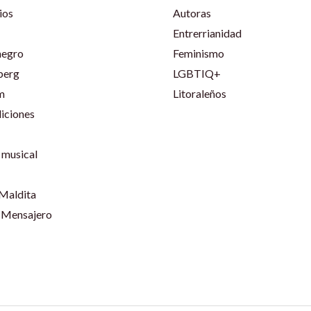
ios
Autoras
Entrerrianidad
negro
Feminismo
berg
LGBTIQ+
m
Litoraleños
iciones
musical
 Maldita
 Mensajero