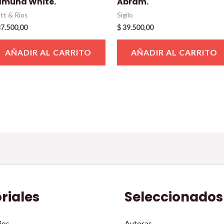
dmund White.
Abram.
att & Rios
Sigilo
7.500,00
$
39.500,00
AÑADIR AL CARRITO
AÑADIR AL CARRITO
oriales
Seleccionados
ios
Autoras