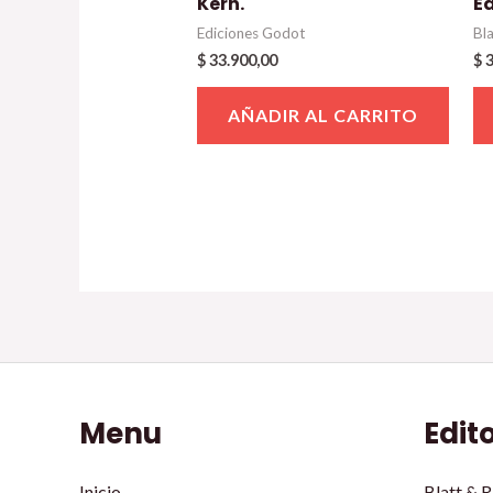
Kern.
E
Ediciones Godot
Bl
$
33.900,00
$
3
AÑADIR AL CARRITO
Menu
Edit
Inicio
Blatt & R