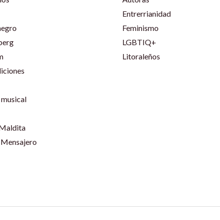
Entrerrianidad
negro
Feminismo
berg
LGBTIQ+
m
Litoraleños
iciones
musical
 Maldita
 Mensajero