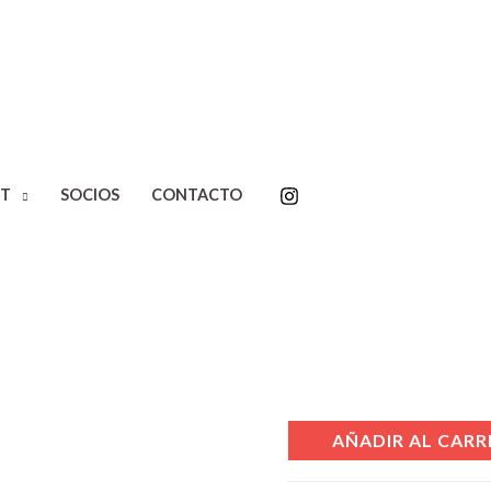
Inicio
/
Editoriales
/
Marea
/ 
T
SOCIOS
CONTACTO
Las mil vida
Gabriela Pa
$
28.900,00
Disponibilidad:
2 disponi
AÑADIR AL CARR