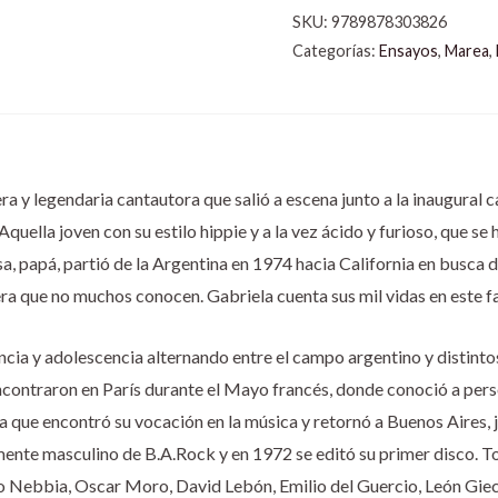
SKU:
9789878303826
Categorías:
Ensayos
,
Marea
,
era y legendaria cantautora que salió a escena junto a la inaugural
Aquella joven con su estilo hippie y a la vez ácido y furioso, que 
sa, papá, partió de la Argentina en 1974 hacia California en busca
rera que no muchos conocen. Gabriela cuenta sus mil vidas en este f
ancia y adolescencia alternando entre el campo argentino y distinto
encontraron en París durante el Mayo francés, donde conoció a pers
a que encontró su vocación en la música y retornó a Buenos Aires, j
mente masculino de B.A.Rock y en 1972 se editó su primer disco.
to Nebbia, Oscar Moro, David Lebón, Emilio del Guercio, León Giec