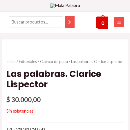
0
Inicio
/
Editoriales
/
Cuenco de plata
/ Las palabras. Clarice Lispector
Las palabras. Clarice
Lispector
$
30.000,00
Sin existencias
SKU:
9789873743443