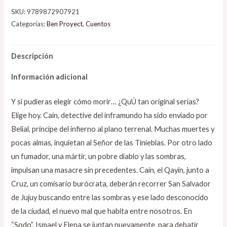
SKU:
9789872907921
Categorías:
Ben Proyect
,
Cuentos
Descripción
Información adicional
Y si pudieras elegir cómo morir… ¿QuÚ tan original serías?
Elige hoy. Caín, detective del inframundo ha sido enviado por
Belial, príncipe del infierno al plano terrenal. Muchas muertes y
pocas almas, inquietan al Señor de las Tinieblas. Por otro lado
un fumador, una mártir, un pobre diablo y las sombras,
impulsan una masacre sin precedentes. Caín, el Qayin, junto a
Cruz, un comisario burócrata, deberán recorrer San Salvador
de Jujuy buscando entre las sombras y ese lado desconocido
de la ciudad, el nuevo mal que habita entre nosotros. En
“Sodo”, Ismael y Elena se juntan nuevamente, para debatir