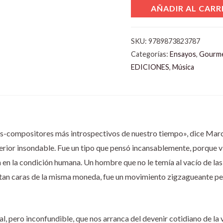
AÑADIR AL CARR
SKU:
9789873823787
Categorías:
Ensayos
,
Gourme
EDICIONES
,
Música
s-compositores más introspectivos de nuestro tiempo», dice Marcel
terior insondable. Fue un tipo que pensó incansablemente, porque 
 en la condición humana. Un hombre que no le temía al vacío de las
entan caras de la misma moneda, fue un movimiento zigzagueante 
l, pero inconfundible, que nos arranca del devenir cotidiano de la 