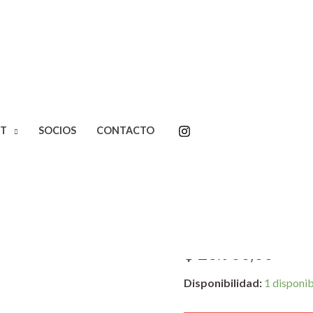
Inicio
/
Editoriales
/
Gourmet
T
SOCIOS
CONTACTO
Cohen. Marcelo Figueras.
Por qué es
Leonard Co
Figueras.
$
23.900,00
Disponibilidad:
1 disponi