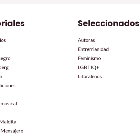
oriales
Seleccionados
ios
Autoras
Entrerrianidad
negro
Feminismo
berg
LGBTIQ+
m
Litoraleños
iciones
musical
 Maldita
 Mensajero