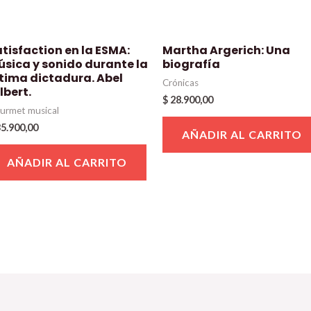
tisfaction en la ESMA:
Martha Argerich: Una
úsica y sonido durante la
biografía
ltima dictadura. Abel
Crónicas
lbert.
$
28.900,00
urmet musical
5.900,00
AÑADIR AL CARRITO
AÑADIR AL CARRITO