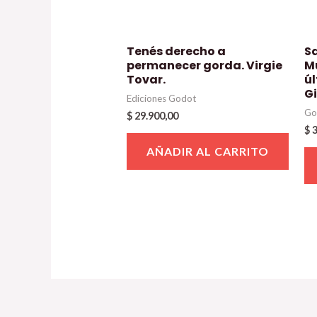
Tenés derecho a
Sa
permanecer gorda. Virgie
M
Tovar.
ú
Gi
Ediciones Godot
Go
$
29.900,00
$
3
AÑADIR AL CARRITO