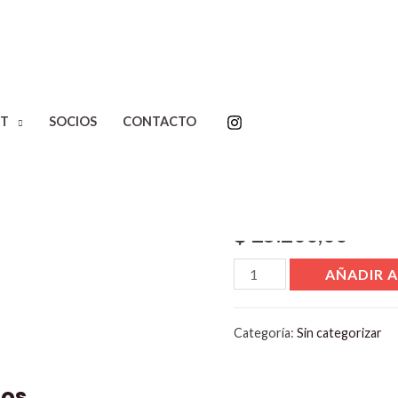
T
SOCIOS
CONTACTO
Inicio
/
Sin categorizar
/ Pro
Product
$
25.200,00
AÑADIR A
Categoría:
Sin categorizar
dos