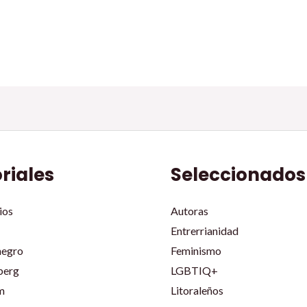
oriales
Seleccionados
ios
Autoras
Entrerrianidad
negro
Feminismo
berg
LGBTIQ+
m
Litoraleños