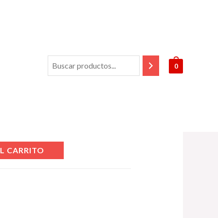
0
duct
L CARRITO