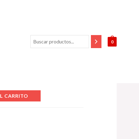
0
duct
L CARRITO