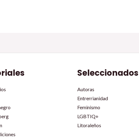
oriales
Seleccionados
ios
Autoras
Entrerrianidad
negro
Feminismo
berg
LGBTIQ+
m
Litoraleños
iciones