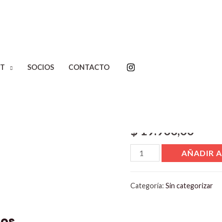
T
SOCIOS
CONTACTO
Inicio
/
Sin categorizar
/ Pro
Product
$
19.900,00
AÑADIR A
Categoría:
Sin categorizar
dos