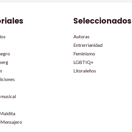
oriales
Seleccionados
ios
Autoras
Entrerrianidad
negro
Feminismo
berg
LGBTIQ+
m
Litoraleños
iciones
musical
 Maldita
 Mensajero