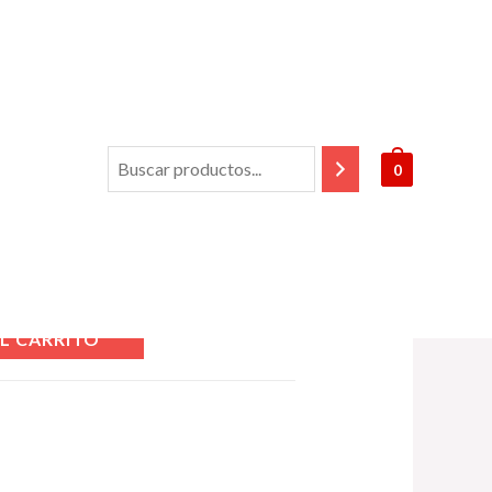
0
duct
L CARRITO