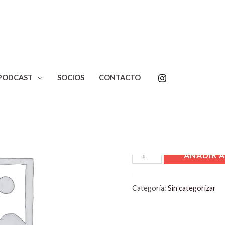
PODCAST
SOCIOS
CONTACTO
Inicio
/
Sin categorizar
/ Pro
Product
$
32.690,00
AÑADIR A
Categoría:
Sin categorizar