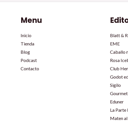
Menu
Edit
Inicio
Blatt & R
Tienda
EME
Blog
Caballo 
Podcast
Rosa Ice
Contacto
Club He
Godot ed
Sigilo
Gourmet 
Eduner
La Parte
Maten al