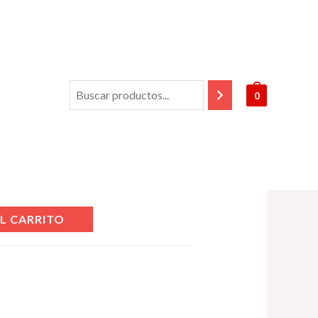
0
duct
L CARRITO