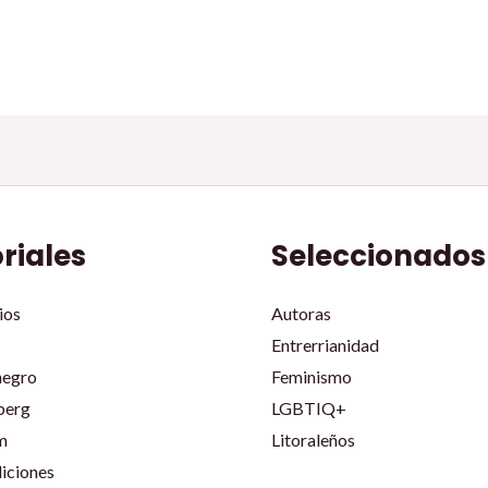
oriales
Seleccionados
ios
Autoras
Entrerrianidad
negro
Feminismo
berg
LGBTIQ+
m
Litoraleños
iciones