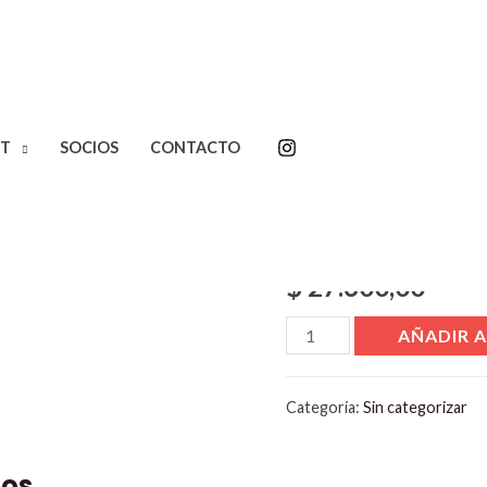
T
SOCIOS
CONTACTO
Inicio
/
Sin categorizar
/ Pro
Product
$
27.600,00
AÑADIR A
Categoría:
Sin categorizar
dos