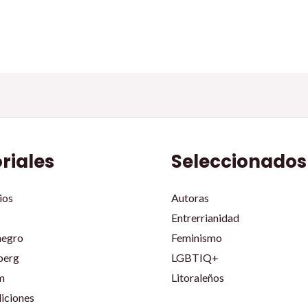
oriales
Seleccionados
ios
Autoras
Entrerrianidad
negro
Feminismo
berg
LGBTIQ+
m
Litoraleños
iciones