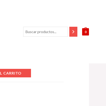
0
duct
L CARRITO