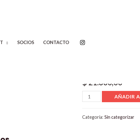
T
SOCIOS
CONTACTO
Inicio
/
Sin categorizar
/ Pro
Product
$
21.800,00
AÑADIR A
Categoría:
Sin categorizar
dos