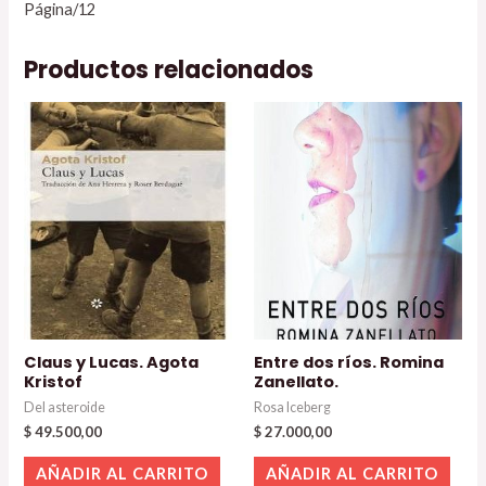
Página/12
Productos relacionados
Claus y Lucas. Agota
Entre dos ríos. Romina
Kristof
Zanellato.
Del asteroide
Rosa Iceberg
$
49.500,00
$
27.000,00
AÑADIR AL CARRITO
AÑADIR AL CARRITO