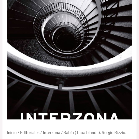
Inicio
/
Editoriales
/
Interzona
/ Rabia (Tapa blanda). Sergio Bizzio.