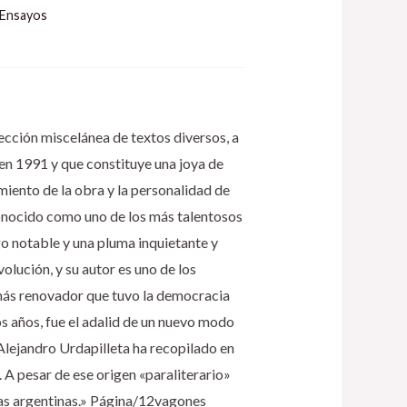
Ensayos
ección miscelánea de textos diversos, a
en 1991 y que constituye una joya de
miento de la obra y la personalidad de
Conocido como uno de los más talentosos
go notable y una pluma inquietante y
volución, y su autor es uno de los
más renovador que tuvo la democracia
mos años, fue el adalid de un nuevo modo
«Alejandro Urdapilleta ha recopilado en
 A pesar de ese origen «paraliterario»
tras argentinas.» Página/12vagones