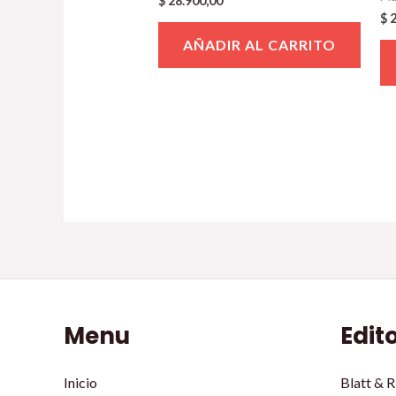
$
28.900,00
$
2
AÑADIR AL CARRITO
Menu
Edit
Inicio
Blatt & R