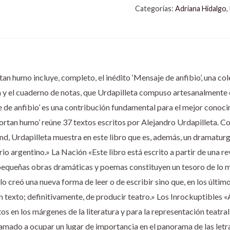
Categorías:
Adriana Hidalgo
,
an humo incluye, completo, el inédito ‘Mensaje de anfibio’, una col
ta y el cuaderno de notas, que Urdapilleta compuso artesanalmente 
je de anfibio’ es una contribución fundamental para el mejor conoci
portan humo’ reúne 37 textos escritos por Alejandro Urdapilleta. 
nd, Urdapilleta muestra en este libro que es, además, un dramatur
io argentino.» La Nación «Este libro está escrito a partir de una re
pequeñas obras dramáticas y poemas constituyen un tesoro de lo 
ólo creó una nueva forma de leer o de escribir sino que, en los últi
n texto; definitivamente, de producir teatro.» Los Inrockuptibles 
 en los márgenes de la literatura y para la representación teatral.
 llamado a ocupar un lugar de importancia en el panorama de las le