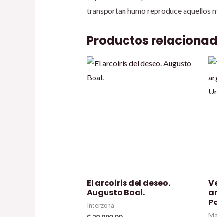
transportan humo reproduce aquellos mo
Productos relaciona
El arcoiris del deseo.
V
Augusto Boal.
ar
P
Interzona
Ma