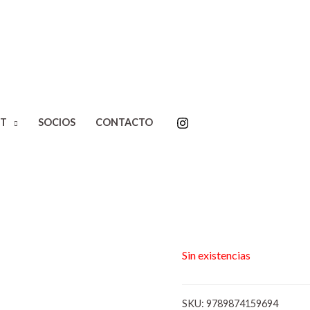
Inicio
/
Editoriales
/
Adriana 
T
SOCIOS
CONTACTO
Alejandro Urdapilleta.
Vagones tr
Alejandro U
$
22.000,00
Sin existencias
SKU:
9789874159694