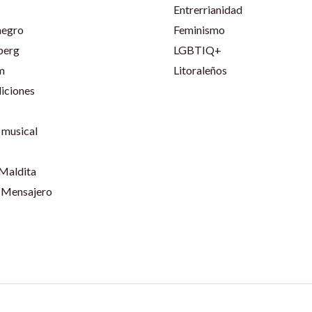
Entrerrianidad
negro
Feminismo
berg
LGBTIQ+
m
Litoraleños
iciones
musical
 Maldita
 Mensajero