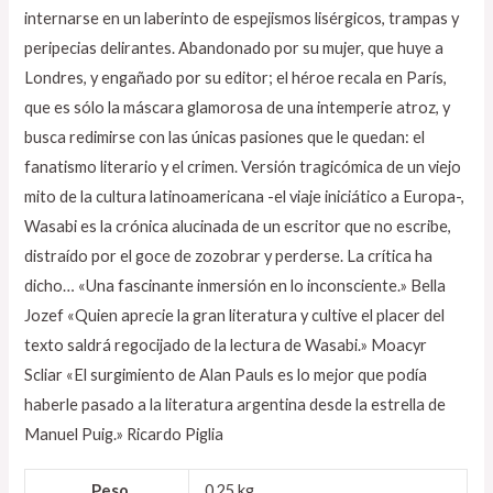
internarse en un laberinto de espejismos lisérgicos, trampas y
peripecias delirantes. Abandonado por su mujer, que huye a
Londres, y engañado por su editor; el héroe recala en París,
que es sólo la máscara glamorosa de una intemperie atroz, y
busca redimirse con las únicas pasiones que le quedan: el
fanatismo literario y el crimen. Versión tragicómica de un viejo
mito de la cultura latinoamericana -el viaje iniciático a Europa-,
Wasabi es la crónica alucinada de un escritor que no escribe,
distraído por el goce de zozobrar y perderse. La crítica ha
dicho… «Una fascinante inmersión en lo inconsciente.» Bella
Jozef «Quien aprecie la gran literatura y cultive el placer del
texto saldrá regocijado de la lectura de Wasabi.» Moacyr
Scliar «El surgimiento de Alan Pauls es lo mejor que podía
haberle pasado a la literatura argentina desde la estrella de
Manuel Puig.» Ricardo Piglia
Peso
0,25 kg