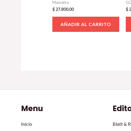
Mansalva
GO
$
27.800,00
$
2
AÑADIR AL CARRITO
Menu
Edit
Inicio
Blatt & R