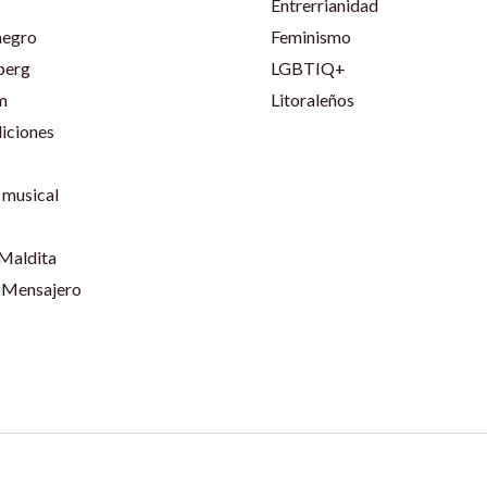
Entrerrianidad
negro
Feminismo
berg
LGBTIQ+
m
Litoraleños
iciones
musical
 Maldita
 Mensajero