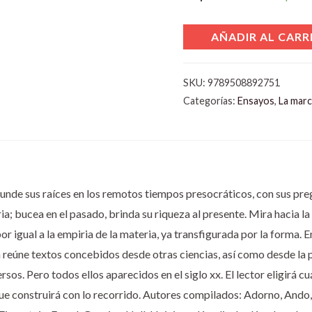
AÑADIR AL CARR
SKU:
9789508892751
Categorías:
Ensayos
,
La mar
 hunde sus raíces en los remotos tiempos presocráticos, con sus pr
a; bucea en el pasado, brinda su riqueza al presente. Mira hacia la 
or igual a la empiria de la materia, ya transfigurada por la forma. En
ía reúne textos concebidos desde otras ciencias, así como desde la 
sos. Pero todos ellos aparecidos en el siglo xx. El lector eligirá c
que construirá con lo recorrido. Autores compilados: Adorno, Ando,