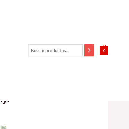
a
/ Aportes a la estética desde el arte y la
0
átonyi (texto y compilación).
 estética desde el
ncia del siglo XX.
yi (texto y
).
bles