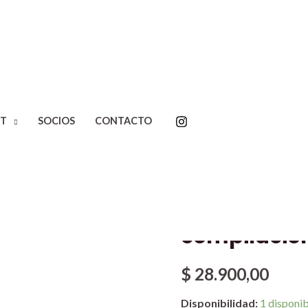
Inicio
/
Editoriales
/
La marc
T
SOCIOS
CONTACTO
ciencia del siglo XX. Marta Z
Aportes a la
arte y la cie
Marta Záton
compilación
$
28.900,00
Disponibilidad:
1 disponi