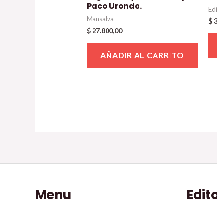
Paco Urondo.
Ed
Mansalva
$
3
$
27.800,00
AÑADIR AL CARRITO
Menu
Edit