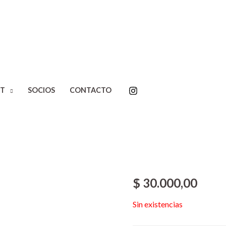
Inicio
/
Editoriales
/
Cuenco d
T
SOCIOS
CONTACTO
Entrevistas. Marosa di Gior
No develaras
Entrevistas
Giorgio
$
30.000,00
Sin existencias