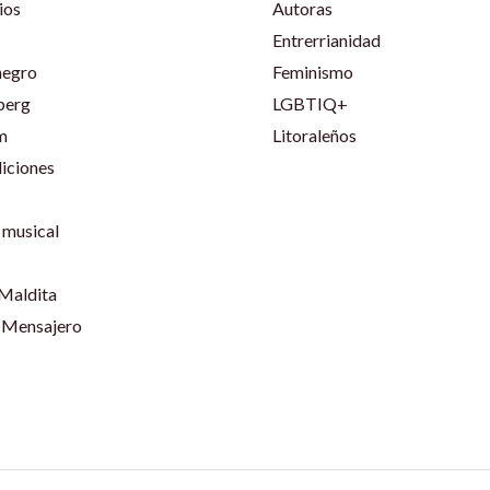
ios
Autoras
Entrerrianidad
negro
Feminismo
berg
LGBTIQ+
m
Litoraleños
iciones
musical
 Maldita
 Mensajero