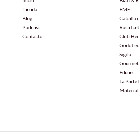
Inicio
Blatt & R
Tienda
EME
Blog
Caballo 
Podcast
Rosa Ice
Contacto
Club He
Godot ed
Sigilo
Gourmet 
Eduner
La Parte
Maten al