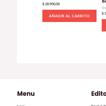
Gi
$
28.900,00
Go
$
3
AÑADIR AL CARRITO
Menu
Edit