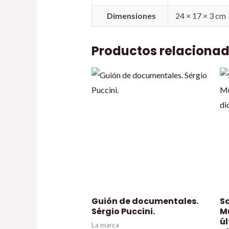
Dimensiones
24 × 17 × 3 cm
Productos relaciona
Guión de documentales.
Sa
Sérgio Puccini.
M
ú
La marca