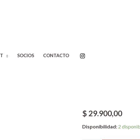
Inicio
/
Editoriales
/
Libretto
T
SOCIOS
CONTACTO
hegemonia. Claudio Iglesias
Peras y man
la hegemoni
Iglesias
$
29.900,00
Disponibilidad:
2 disponi