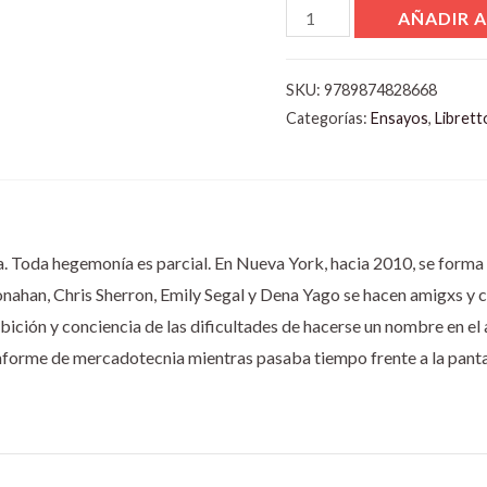
AÑADIR A
SKU:
9789874828668
Categorías:
Ensayos
,
Librett
isa. Toda hegemonía es parcial. En Nueva York, hacia 2010, se form
nahan, Chris Sherron, Emily Segal y Dena Yago se hacen amigxs y 
ición y conciencia de las dificultades de hacerse un nombre en el a
nforme de mercadotecnia mientras pasaba tiempo frente a la panta