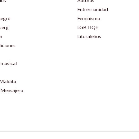
ios
Autoras
Entrerrianidad
negro
Feminismo
berg
LGBTIQ+
m
Litoraleños
iciones
musical
 Maldita
 Mensajero