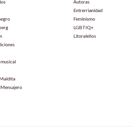
ios
Autoras
Entrerrianidad
negro
Feminismo
berg
LGBTIQ+
m
Litoraleños
iciones
musical
 Maldita
 Mensajero