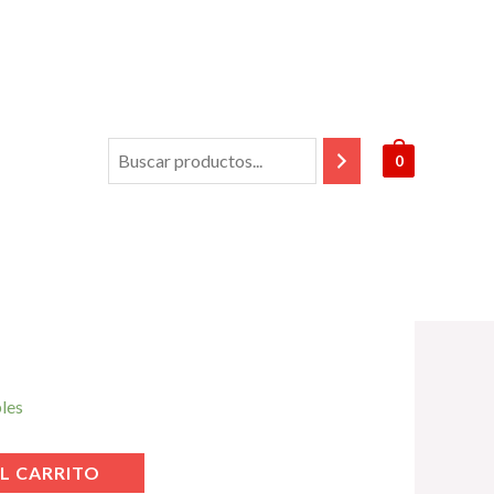
0
Fundadores
/ Punto ciego. Martina
. Martina
bles
L CARRITO