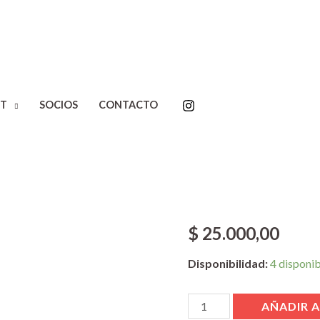
T
SOCIOS
CONTACTO
Inicio
/
Editoriales
/
Socios 
Juncadella
Punto ciego
Juncadella
$
25.000,00
Disponibilidad:
4 disponi
AÑADIR A